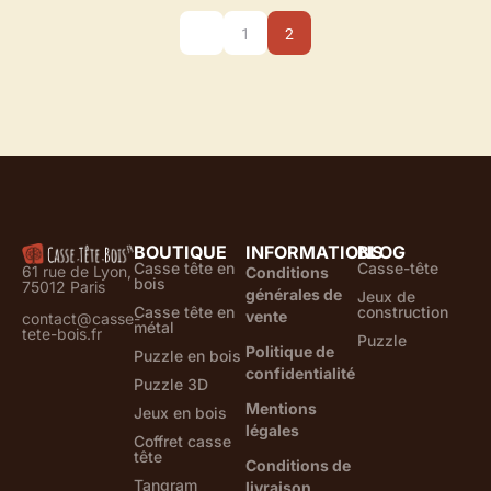
1
2
BOUTIQUE
INFORMATIONS
BLOG
Casse tête en
Casse-tête
61 rue de Lyon,
Conditions
bois
75012 Paris
générales de
Jeux de
Casse tête en
construction
vente
contact@casse-
métal
tete-bois.fr
Puzzle
Politique de
Puzzle en bois
confidentialité
Puzzle 3D
Mentions
Jeux en bois
légales
Coffret casse
tête
Conditions de
Tangram
livraison