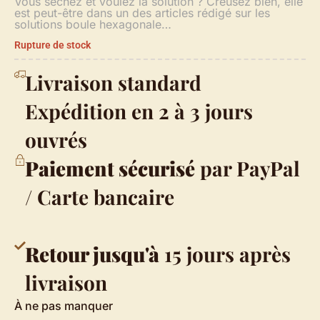
Vous séchez et voulez la solution ? Creusez bien, elle
est peut-être dans un des articles rédigé sur les
solutions boule hexagonale…
Rupture de stock
Livraison standard
Expédition en 2 à 3 jours
ouvrés
Paiement sécurisé
par PayPal
/ Carte bancaire
Retour jusqu'à
15 jours après
livraison
À ne pas manquer