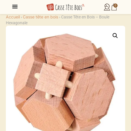
0
Accueil
Casse tête en bois
›
›
Casse Tête en Bois – Boule
Hexagonale