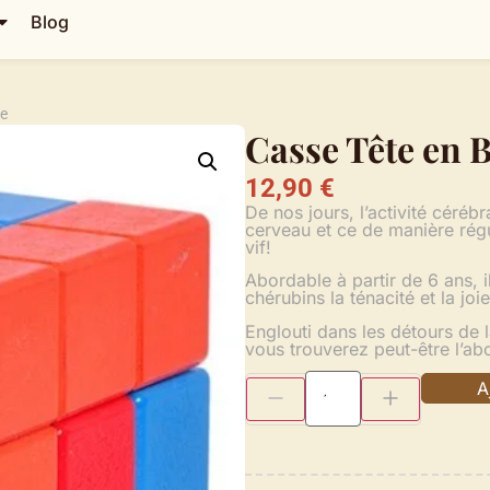
Blog
re
Casse Tête en 
12,90
€
De nos jours, l’activité cérébr
cerveau et ce de manière régu
vif!
Abordable à partir de 6 ans, i
chérubins la ténacité et la joi
Englouti dans les détours de 
vous trouverez peut-être l’ab
A