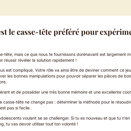
st le casse-tête préféré pour expérim
se-tête, mais ce que nous te fournissons dorénavant est largement mi
r réussir révéler la solution rapidement !
essus est compliqué. Votre rôle va ainsi être de deviner comment ce j
ver les bonnes manipulations pour pouvoir séparer les pièces de bois 
ore.
rant et de posséder une très bonne mémoire et une excellente coor
ce casse-tête ne change pas : déterminer la méthode pour le résoudre
st pas si facile.
adolescents voulant se se challenger. Si tu es nouveau et que tu n’en 
, tu vas devoir utiliser tout ton volonté !