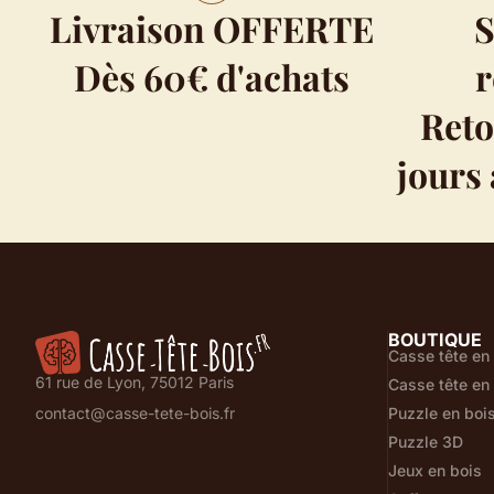
Livraison OFFERTE
S
Dès 60€ d'achats
Reto
jours 
BOUTIQUE
Casse tête en
61 rue de Lyon, 75012 Paris
Casse tête en
Puzzle en boi
contact@casse-tete-bois.fr
Puzzle 3D
Jeux en bois