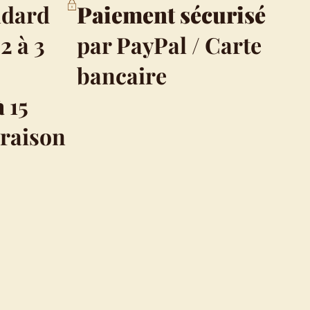
ndard
Paiement sécurisé
2 à 3
par PayPal / Carte
bancaire
à
15
vraison