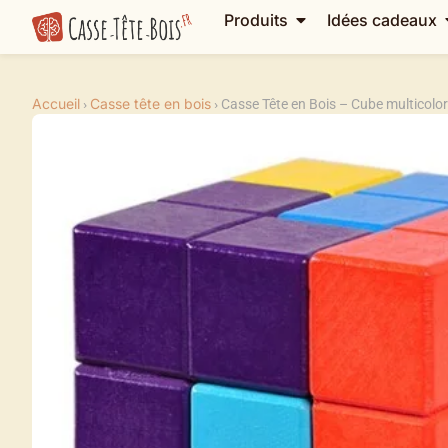
Produits
Idées cadeaux
Accueil
Casse tête en bois
›
›
Casse Tête en Bois – Cube multicolo