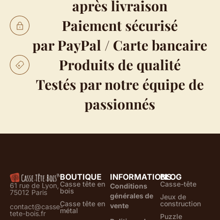
après livraison
Paiement sécurisé
par PayPal / Carte bancaire
Produits de qualité
Testés par notre équipe de
passionnés
BOUTIQUE
INFORMATIONS
BLOG
Casse tête en
Casse-tête
61 rue de Lyon,
Conditions
bois
75012 Paris
générales de
Jeux de
Casse tête en
construction
vente
contact@casse-
métal
tete-bois.fr
Puzzle