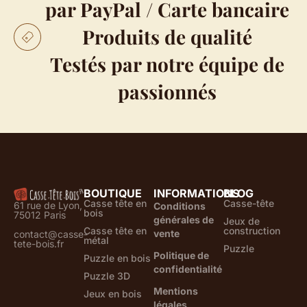
par PayPal / Carte bancaire
Produits de qualité
Testés par notre équipe de
passionnés
BOUTIQUE
INFORMATIONS
BLOG
Casse tête en
Casse-tête
61 rue de Lyon,
Conditions
bois
75012 Paris
générales de
Jeux de
Casse tête en
construction
vente
contact@casse-
métal
tete-bois.fr
Puzzle
Politique de
Puzzle en bois
confidentialité
Puzzle 3D
Mentions
Jeux en bois
légales