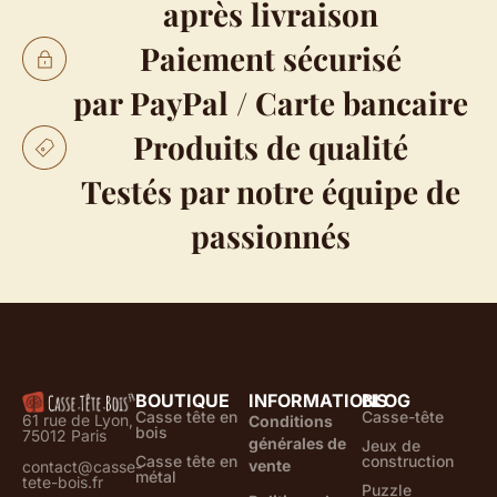
après livraison
Paiement sécurisé
par PayPal / Carte bancaire
Produits de qualité
Testés par notre équipe de
passionnés
BOUTIQUE
INFORMATIONS
BLOG
Casse tête en
Casse-tête
61 rue de Lyon,
Conditions
bois
75012 Paris
générales de
Jeux de
Casse tête en
construction
vente
contact@casse-
métal
tete-bois.fr
Puzzle