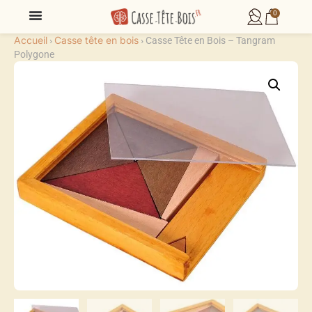
0
Accueil
Casse tête en bois
›
›
Casse Tête en Bois – Tangram
Polygone