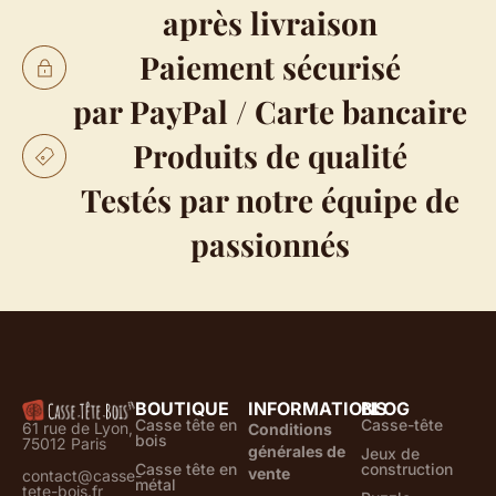
après livraison
Paiement sécurisé
par PayPal / Carte bancaire
Produits de qualité
Testés par notre équipe de
passionnés
BOUTIQUE
INFORMATIONS
BLOG
Casse tête en
Casse-tête
61 rue de Lyon,
Conditions
bois
75012 Paris
générales de
Jeux de
Casse tête en
construction
vente
contact@casse-
métal
tete-bois.fr