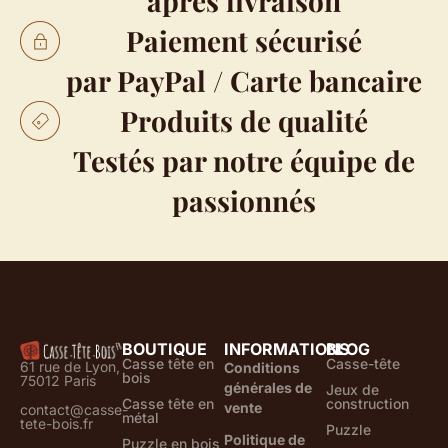
après livraison
Paiement sécurisé
par PayPal / Carte bancaire
Produits de qualité
Testés par notre équipe de
passionnés
BOUTIQUE
INFORMATIONS
BLOG
Casse tête en
Casse-tête
61 rue de Lyon,
Conditions
bois
75012 Paris
générales de
Jeux de
Casse tête en
construction
vente
contact@casse-
métal
tete-bois.fr
Puzzle
Politique de
Puzzle en bois