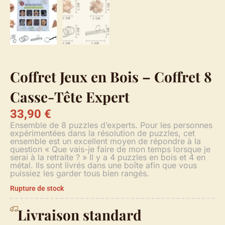
Coffret Jeux en Bois – Coffret 8
Casse-Tête Expert
33,90
€
Ensemble de 8 puzzles d’experts. Pour les personnes
expérimentées dans la résolution de puzzles, cet
ensemble est un excellent moyen de répondre à la
question « Que vais-je faire de mon temps lorsque je
serai à la retraite ? » Il y a 4 puzzles en bois et 4 en
métal. Ils sont livrés dans une boîte afin que vous
puissiez les garder tous bien rangés.
Rupture de stock
Livraison standard