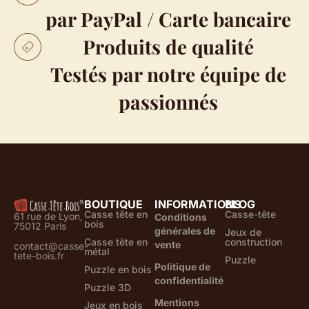
par PayPal / Carte bancaire
Produits de qualité
Testés par notre équipe de
passionnés
BOUTIQUE
INFORMATIONS
BLOG
Casse tête en
Casse-tête
61 rue de Lyon,
Conditions
bois
75012 Paris
générales de
Jeux de
Casse tête en
construction
vente
contact@casse-
métal
tete-bois.fr
Puzzle
Politique de
Puzzle en bois
confidentialité
Puzzle 3D
Mentions
Jeux en bois