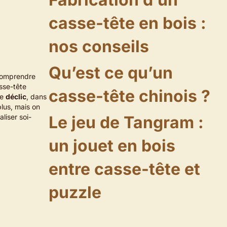
casse-tête en bois :
nos conseils
Qu’est ce qu’un
 comprendre
asse-tête
casse-tête chinois ?
ce
déclic
, dans
plus, mais on
liser soi-
Le jeu de Tangram :
un jouet en bois
entre casse-tête et
puzzle