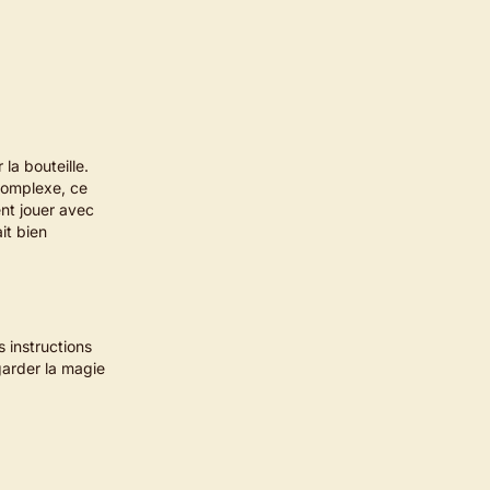
 la bouteille.
 complexe, ce
ent jouer avec
it bien
s instructions
garder la magie