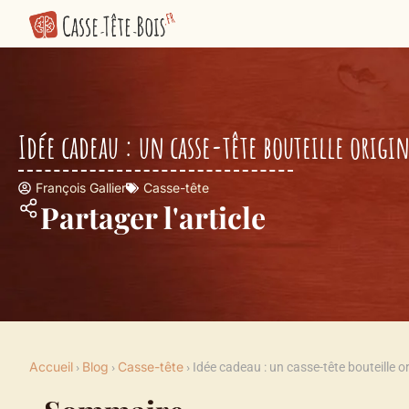
Idée cadeau : un casse-tête bouteille origin
François Gallier
Casse-tête
Partager l'article
Accueil
Blog
Casse-tête
›
›
›
Idée cadeau : un casse-tête bouteille or