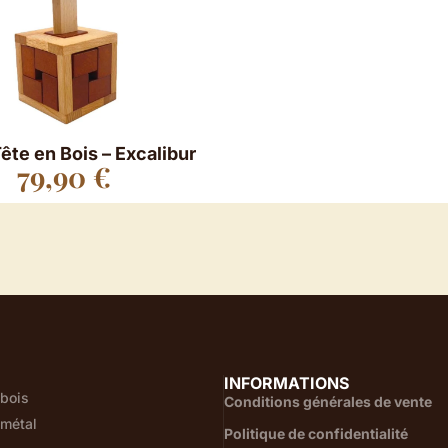
ête en Bois – Excalibur
79,90
€
INFORMATIONS
 bois
Conditions générales de vente
 métal
Politique de confidentialité