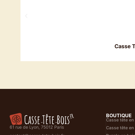
Casse T
BOUTIQUE
Casse tête en
61 rue de Lyon, 75012 Paris
Casse tête en