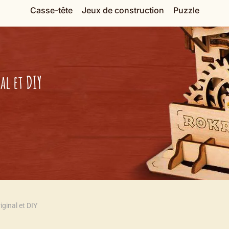
Casse-tête
Jeux de construction
Puzzle
al et DIY
iginal et DIY