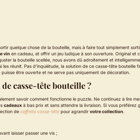
ortir quelque chose de la bouteille, mais à faire tout simplement sortir
de vin
en cadeau, et offrir un jeu ludique à son ouverture. Original et
uster la bouteille scellée, nous avons dû adroitement et intelligemm
 les réunit. Pas d’inquiétude, la solution de ce casse-tête bouteille fa
le puisse être ouverte et ne serve pas uniquement de décoration.
de casse-tête bouteille ?
également savoir comment fonctionne le puzzle. Ne continuez à lire me
es
cadeaux
à bas prix et sans attendre la livraison. Si vous préférez 
élection de
coffrets casse-tête
pour agrandir
votre collection
.
vant laisser passer une vis ;