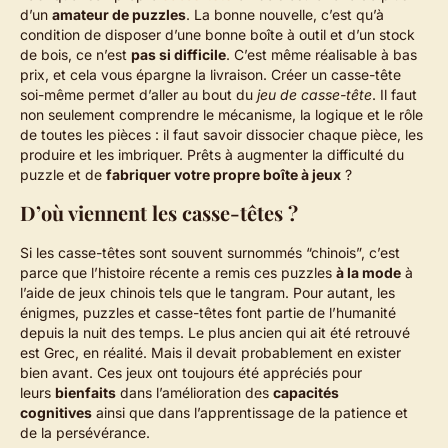
d’un
amateur de puzzles
. La bonne nouvelle, c’est qu’à
condition de disposer d’une bonne boîte à outil et d’un stock
de bois, ce n’est
pas si difficile
. C’est même réalisable à bas
prix, et cela vous épargne la livraison. Créer un casse-tête
soi-même permet d’aller au bout du
jeu de casse-tête
. Il faut
non seulement comprendre le mécanisme, la logique et le rôle
de toutes les pièces : il faut savoir dissocier chaque pièce, les
produire et les imbriquer. Prêts à augmenter la difficulté du
puzzle et de
fabriquer votre propre boîte à jeux
?
D’où viennent les casse-têtes ?
Si les casse-têtes sont souvent surnommés “chinois”, c’est
parce que l’histoire récente a remis ces puzzles
à la mode
à
l’aide de jeux chinois tels que le tangram. Pour autant, les
énigmes, puzzles et casse-têtes font partie de l’humanité
depuis la nuit des temps. Le plus ancien qui ait été retrouvé
est Grec, en réalité. Mais il devait probablement en exister
bien avant. Ces jeux ont toujours été appréciés pour
leurs
bienfaits
dans l’amélioration des
capacités
cognitives
ainsi que dans l’apprentissage de la patience et
de la persévérance.