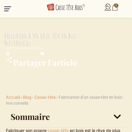
0
Fabrication d’un casse-tête en bois :
nos conseils
François Gallier
Casse-tête
Partager l'article
Accueil
Blog
Casse-tête
›
›
›
Fabrication d’un casse-tête en bois :
nos conseils
Sommaire
Fabriquer son propre
casse-tête
en bois est le rêve de plus