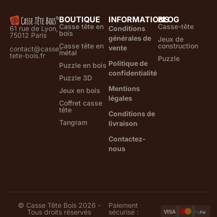
BOUTIQUE
INFORMATIONS
BLOG
Casse tête en
Casse-tête
61 rue de Lyon,
Conditions
bois
75012 Paris
générales de
Jeux de
Casse tête en
construction
vente
contact@casse-
métal
tete-bois.fr
Puzzle
Politique de
Puzzle en bois
confidentialité
Puzzle 3D
Mentions
Jeux en bois
légales
Coffret casse
tête
Conditions de
Tangram
livraison
Contactez-
nous
© Casse Tête Bois 2026 -
Paiement
Tous droits réservés
sécurisé :
VISA
Pay
Pal