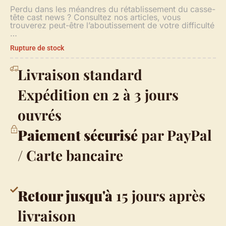
Perdu dans les méandres du rétablissement du casse-
tête cast news ? Consultez nos articles, vous
trouverez peut-être l’aboutissement de votre difficulté
…
Rupture de stock
Livraison standard
Expédition en 2 à 3 jours
ouvrés
Paiement sécurisé
par PayPal
/ Carte bancaire
Retour jusqu'à
15 jours après
livraison