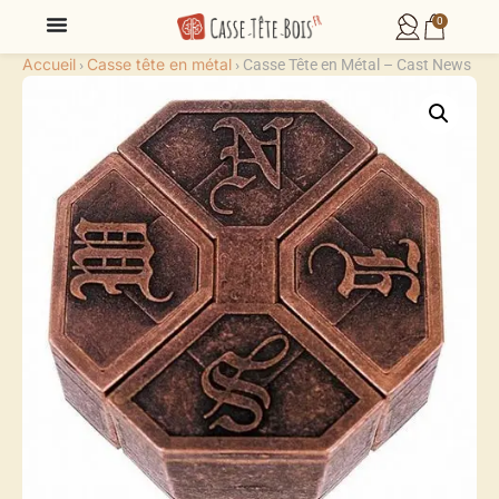
0
Accueil
Casse tête en métal
›
›
Casse Tête en Métal – Cast News