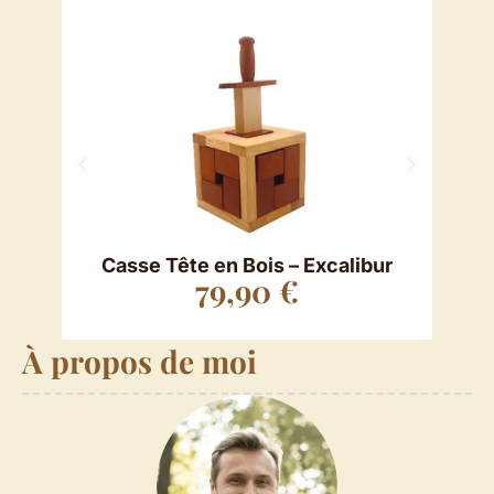
Casse Tête en Bois – Excalibur
Cas
79,90
€
À propos de moi