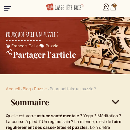
0
Pourquoi faire un puzzle ?
François Gallier
Puzzle
Partager l'article
Accueil
Blog
Puzzle
›
›
›
Pourquoi faire un puzzle ?
Sommaire
Quelle est votre
astuce santé mentale
? Yoga ? Méditation ?
La course à pied ? Un régime sain ? La mienne, c’est de
faire
régulièrement des casse-têtes et puzzles
. Loin d’être