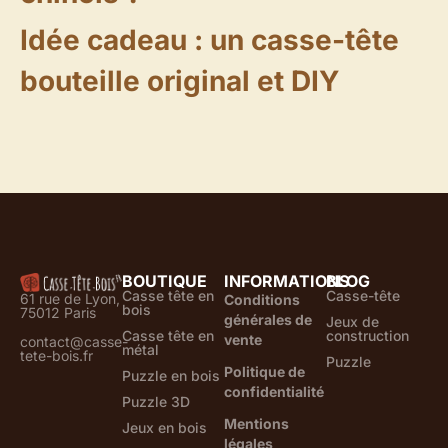
Idée cadeau : un casse-tête
bouteille original et DIY
BOUTIQUE
INFORMATIONS
BLOG
Casse tête en
Casse-tête
61 rue de Lyon,
Conditions
bois
75012 Paris
générales de
Jeux de
Casse tête en
construction
vente
contact@casse-
métal
tete-bois.fr
Puzzle
Politique de
Puzzle en bois
confidentialité
Puzzle 3D
Mentions
Jeux en bois
légales